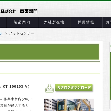
製品案内
弊社所在地
採用情報
お
心
メットセンサー
T-100103-V）
作業半径内(2m)に
作業員が侵入すると