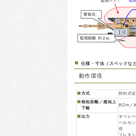
仕様・寸法（スペックな
動作環境
方式
対向式
検知距離／感知上
約2m／約
下幅
出力
オペレ
ヘルセ
信
フレキ