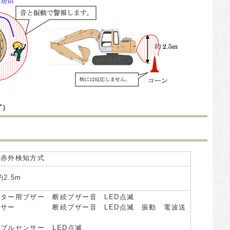
ど）
近赤外検知方式
2.5m
ーター用ブザー
断続ブザー音 LED点滅
ンサー
断続ブザー音 LED点滅 振動 電波送
シブルセンサー
LED点滅