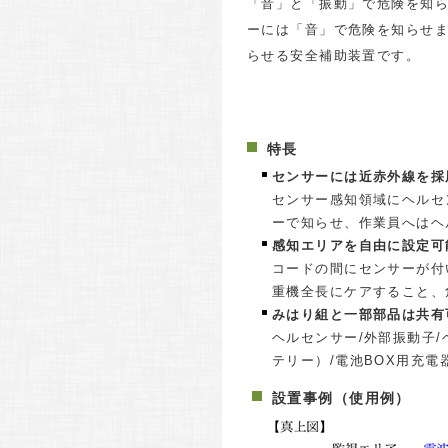
「音」と「振動」で危険を知
ーには「音」で危険を知らせ
らせる安全補助装置です。
特長
センサーには近赤外線を採
センサー感知領域にヘルセ
ーで知らせ、作業員へはヘ
感知エリアを自由に設定可
コードの間にセンサーが付
重機全長にケアすること、
みはり組と一部部品は共有
ヘルセンサー/外部振動子/
テリー）/電池BOX用充電
設置事例（使用例）